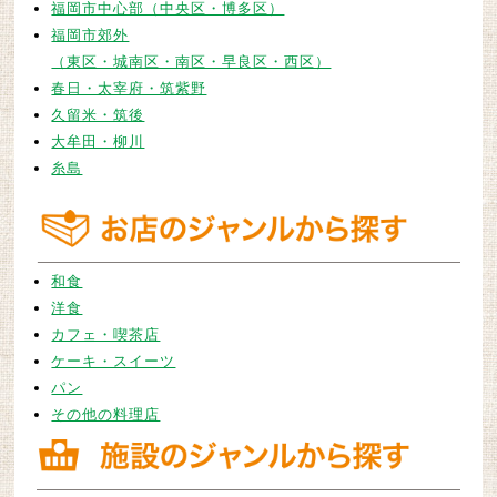
福岡市中心部（中央区・博多区）
なりました。
福岡市郊外
2019/07/03 通販専門のお店「ルルド」が追加になりまし
（東区・城南区・南区・早良区・西区）
た。
春日・太宰府・筑紫野
2019/07/01 糟屋のお店「蓬の里」が追加になりました。
久留米・筑後
2019/06/17 宗像のお店「天然酵母ベーカリー トヰチ屋」
が追加になりました。
大牟田・柳川
2019/05/17 柳川のお店「ハレノヒ食堂」が追加になりま
糸島
した。
2019/05/17 大牟田のお店「チキン南蛮クレタ」が追加に
なりました。
2019/05/09 北九州の「まーくんの店」が追加になりまし
和食
た。
洋食
2019/05/07 北九州の施設「デイサービスぴあ」が追加に
カフェ・喫茶店
なりました。
ケーキ・スイーツ
2019/05/07 大牟田の施設「ビハーラ」が追加になりまし
パン
た。
その他の料理店
2019/04/26 筑後の「青梅保育園」が追加になりました。
2019/04/23 北九州の医療施設「お産の家 よつ葉」が追加
になりました。