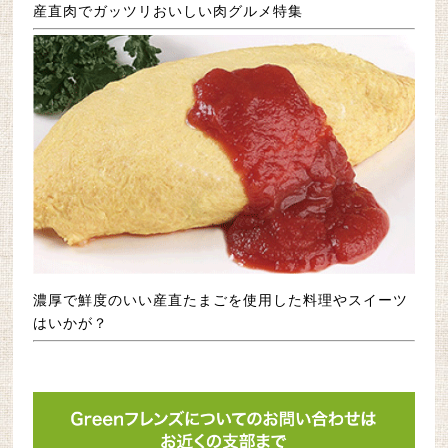
2018/08/16
京築のお店「ここや」が追加になりました。
産直肉でガッツリおいしい肉グルメ特集
2018/08/16
筑豊のお店「ジャム ジル スイーツ」が追加に
なりました。
2018/08/08
北九州のお店「ルヴァン」・施設「スマイル
ハウス」が追加になりました。
2018/08/03
北九州のお店「キッチン梵」が追加になりま
した。
2018/07/31
ホームページを公開しました。
濃厚で鮮度のいい産直たまごを使用した料理やスイーツ
はいかが？