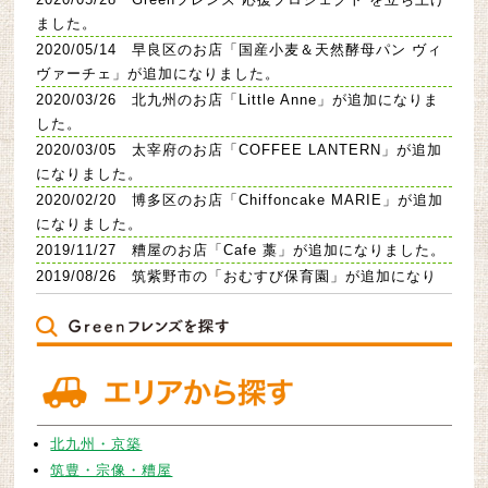
ました。
2020/05/14 早良区のお店「国産小麦＆天然酵母パン ヴィ
ヴァーチェ」が追加になりました。
2020/03/26 北九州のお店「Little Anne」が追加になりま
した。
2020/03/05 太宰府のお店「COFFEE LANTERN」が追加
になりました。
2020/02/20 博多区のお店「Chiffoncake MARIE」が追加
になりました。
2019/11/27 糟屋のお店「Cafe 藁」が追加になりました。
2019/08/26 筑紫野市の「おむすび保育園」が追加になり
ました。
2019/07/29 北九州市の施設「waft craft organic hair
salon」が追加になりました。
2019/07/29 大野城のお店「天然酵母ぱん 桃花」が追加に
なりました。
2019/07/18 筑豊のお店「青柳酒店 ぐらむキッチン」が追
北九州・京築
加になりました。
筑豊・宗像・糟屋
2019/07/03 春日市のお店「DELIごちそうさん」が追加に