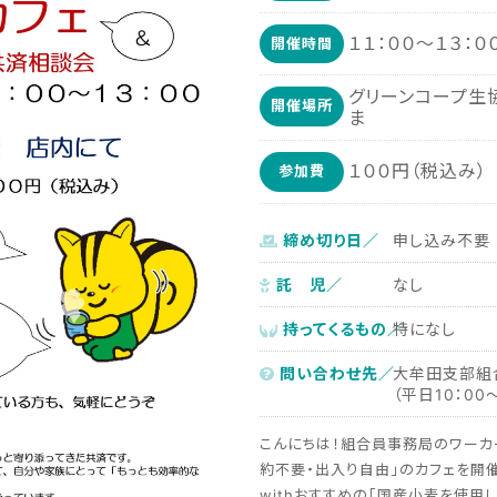
１１：００～１３：０
開催時間
グリーンコープ生
開催場所
ま
１００円（税込み）
参加費
締め切り日／
申し込み不要
託 児／
なし
持ってくるもの／
特になし
問い合わせ先／
大牟田支部組合
（平日10：00～
こんにちは！組合員事務局のワーカー
約不要・出入り自由」のカフェを開催
withおすすめの「国産小麦を使用