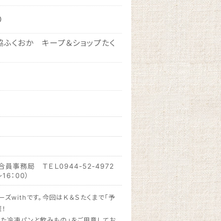
０
協ふくおか キープ＆ショップたく
員事務局 ＴＥＬ0944-52-4972
16：00）
ズwithです。今回はＫ＆Ｓたくまで「予
！
した冷凍パンと飲みもの」をご用意してお