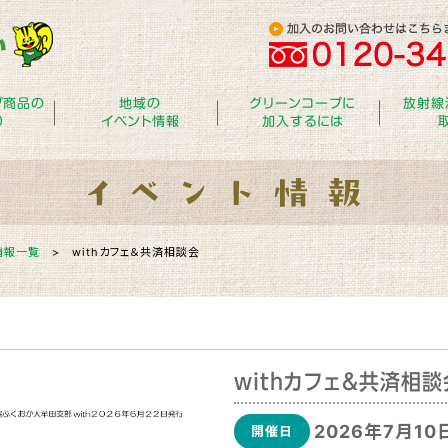
プ商品の
地域の
グリーンコープに
放射線
り
イベント情報
加入するには
情報一覧
>
withカフェ＆共済相談会
withカフェ＆共済相談
2026年7月10
開催日