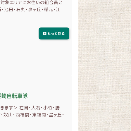
域対象エリアにお住いの組合員と
・池田・石丸・泉ヶ丘・稲元・江
もっと見る
長崎自転車隊
ます＞ 在自・大石・小竹・勝
・奴山・西福間・東福間・星ヶ丘・