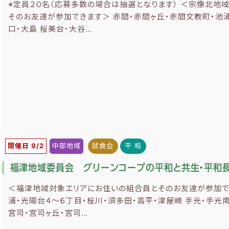
※定員２０名（応募多数の場合は抽選となります） ＜宗像北地
そのお友達が参加できます＞ 赤間・赤間ヶ丘・赤間文教町・池浦
口・大島 桜美台・大谷…
開催日 9/2
中部地域
試食会
平 和
福津地域委員会 グリーンコープの平和と共生・平和
＜福津地域対象エリアにお住いの組合員とそのお友達が参加でき
浦・光陽台４～６丁目・桜川・須多田・高平・津屋崎 手光・手光南
宮司・宮司ヶ丘・宮司…