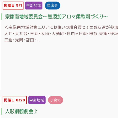
開催日 9/1
中部地域
交流会
宗像南地域委員会～無添加アロマ柔軟剤づくり～
＜宗像南地域対象エリアにお住いの組合員とそのお友達が参加で
大井・大井台・王丸・大穂・大穂町・自由ヶ丘南・田熊 東郷・野坂
三倉・光岡・宮田・…
開催日 8/20
中部地域
子育て
人形劇観劇会♪