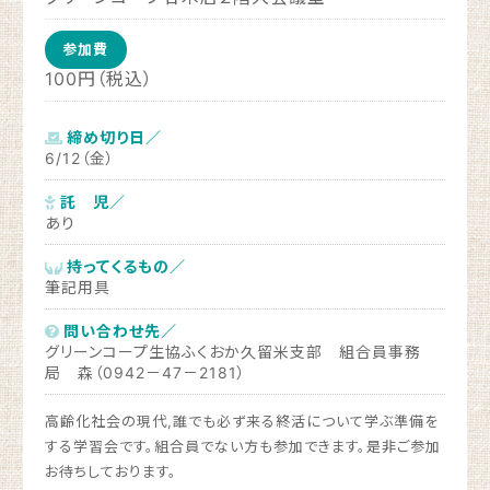
参加費
100円（税込）
締め切り日／
6/12（金）
託 児／
あり
持ってくるもの／
筆記用具
問い合わせ先／
グリーンコープ生協ふくおか久留米支部 組合員事務
局 森（0942－47－2181）
高齢化社会の現代,誰でも必ず来る終活について学ぶ準備を
する学習会です。組合員でない方も参加できます。是非ご参加
お待ちしております。