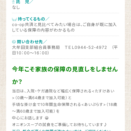
託 児／
なし
持ってくるもの／
co-op共済と見比べてみたい場合は、ご自身が既に加入
している保障の内容がわかるもの
問い合わせ先／
大牟田支部組合員事務局 ＴＥＬ0944-52-4972 （平
日10：00～16：00）
今年こそ家族の保障の見直しをしません
か？
当日は、入院・ケガ通院など幅広く保障される<たすけあい
>（0歳～満64歳まで加入可能）と
手頃な掛け金で10年間生命保障される<あいぷらす>（18歳
～満60歳まで加入可能）を
中心にお話します 😀
オニオンスープの試食をご準備してお待ちしています♪