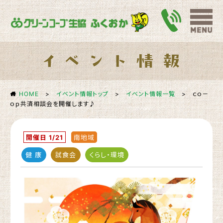
HOME
>
イベント情報トップ
>
イベント情報一覧
>
ｃｏ－
ｏｐ共済相談会を開催します♪
開催日 1/21
南地域
健 康
試食会
くらし・環境