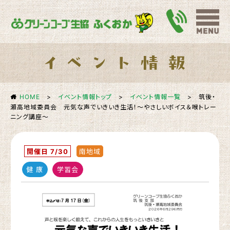
HOME
>
イベント情報トップ
>
イベント情報一覧
>
筑後・
瀬高地域委員会 元気な声でいきいき生活！～やさしいボイス＆喉トレー
ニング講座～
開催日 7/30
南地域
健 康
学習会