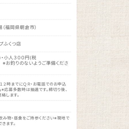
場（福岡県朝倉市）
ープふくつ店
)・小人３００円(税
りのないようご準備くださ
)１２時までにＱＲ・お電話でのお申込
名※応募多数時は抽選です。締切り後、
連絡します。
飲み物・昼食をご持参ください※現地で
できます。