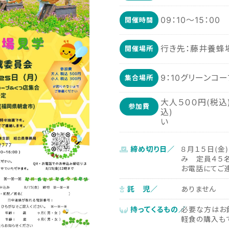
09：10〜15：00
開催時間
行き先：藤井養蜂
開催場所
9：10グリーンコ
集合場所
大人５００円(税込
参加費
込) ※お釣
い
締め切り日／
８月１５日(金
み 定員４５
お電話にてご
託 児／
ありません
持ってくるもの／
必要な方はお
軽食の購入も