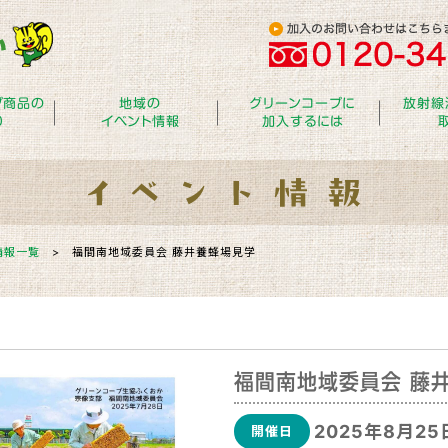
プ商品の
地域の
グリーンコープに
放射線
り
イベント情報
加入するには
情報一覧
>
福間南地域委員会 藤井養蜂場見学
福間南地域委員会 藤
2025年8月25
開催日