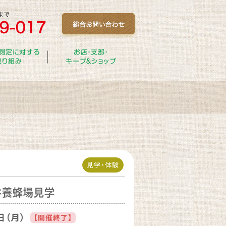
測定に対する
お店・支部・
取り組み
キープ＆ショップ
見学・体験
井養蜂場見学
日（月）
【開催終了】