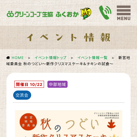
HOME
>
イベント情報トップ
>
イベント情報一覧
>
新宮地
域委員会 秋のつどい～新作クリスマスケーキ＆チキンの試食～
開催日 10/22
中部地域
交流会