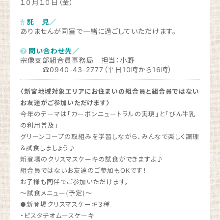
１０月１０日（金）
託 児／
ありませんが同室で一緒に過ごしていただけます。
問い合わせ先／
宗像支部組合員事務局 担当：小野
☎0940-43-2777（平日10時から16時）
〈新宮地域対象エリアにお住まいの組合員と組合員ではない
お友達がご参加いただけます〉
今年のテーマは「カーボンニュートラルの実現」と「びん牛乳
の利用普及」
グリーンコープの取組みを学習しながら、みんなで楽しく調理
＆試食しましょう♪
新登場のクリスマスケーキの試食ができますよ♪
組合員ではないお友達のご参加もOKです！
お子様も同伴でご参加いただけます。
～試食メニュー(予定)～
●新登場クリスマスケーキ３種
・ピスタチオムースケーキ