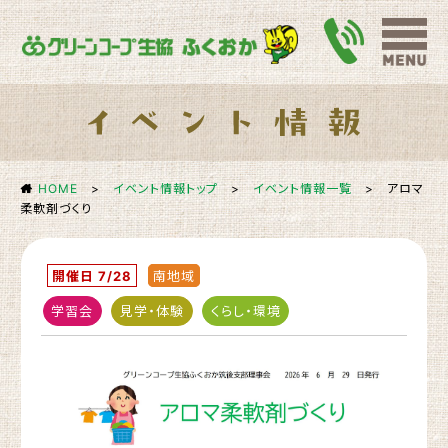
HOME
>
イベント情報トップ
>
イベント情報一覧
>
アロマ
柔軟剤づくり
開催日 7/28
南地域
学習会
見学・体験
くらし・環境