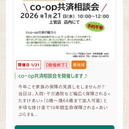
開催日 1/21
【開催終了】
南地域
ｃｏ－ｏｐ共済相談会を開催します♪
今年こそ家族の保障の見直しをしませんか？
当日は、入院・ケガ通院など幅広く保障される<
たすけあい>（0歳～満64歳まで加入可能）と
手頃な掛け金で10年間生命保障される<あい
ぷらす&…