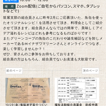
Zoom配信(ご自宅からパソコン、スマホ、タブレッ
トなどで)
筑紫支部の組合員さんに昨年2月にご応募頂いた、魚缶を使っ
たオリジナルレシピ！を活用させて頂き、料理会としてご紹介
させて頂きます。組合員さんならではの簡単で、美味しくアイ
デア溢れるレシピはどれも参考になるものばかりです！
またグリーンコープの魚缶のこだわりや誕生秘話などを卸しメ
ーカーである㈱イナザワマリーンさんとオンラインでつなぎ、
楽しく学習しませんか？！
ぜひ、皆さんのご参加をお待ちしております。
組合員の方はもちろん、組合員でないお友達も大歓迎です。
前のページ
次のページ
福祉活動組合員基金 助成申請
10/29（金）電磁波学習のつどい