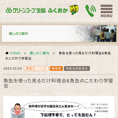
HOME
>
催しのご案内
>
魚缶を使った見るだけ料理会&魚缶
のこだわり学習会
2021/12/20
開催日/ 01/28
南地域
筑紫支部委員会
魚缶を使った見るだけ料理会&魚缶のこだわり学習
会