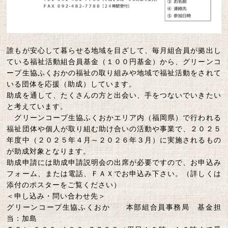
誰もが安心して暮らせる地域を目ざして、毎月組合員が拠出し
ている福祉活動組合員基金（１００円基金）から、グリーンコ
ープ生協ふくおかの福祉の取り組みや地域で福祉活動をされて
いる団体を応援（助成）しています。
助成を通して、たくさんの方と出会い、手をつないでいきたい
と考えています。
グリーンコープ生協ふくおかエリア内（福岡県）で行われる
福祉団体や個人が取り組む助け合いの活動や事業で、２０２５
年度中（２０２５年４月～２０２６年３月）に実施されるもの
が助成対象となります。
助成申請には助成申請説明会の出席が必要ですので、お申込み
フォーム、または電話、ＦＡＸでお申込み下さい。（詳しくは
添付のポスターをご覧ください）
＜申し込み・問い合わせ先＞
グリーンコープ生協ふくおか 本部組合員事務局 基金担
当：加島