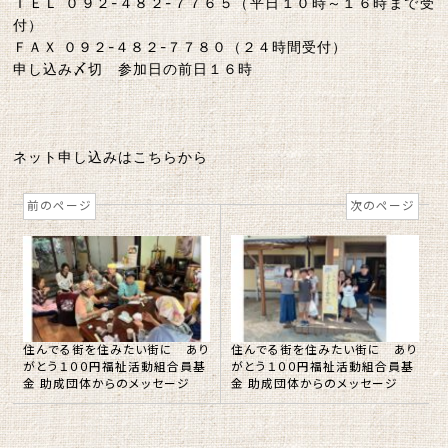
ＴＥＬ ０９２-４８２-７７６５（平日１０時～１６時まで受
付）
ＦＡＸ ０９２-４８２-７７８０（２４時間受付）
申し込み〆切 参加日の前日１６時
ネット申し込みはこちらから
前のページ
次のページ
住んでる街を住みたい街に あり
住んでる街を住みたい街に あり
がとう１００円福祉活動組合員基
がとう１００円福祉活動組合員基
金 助成団体からのメッセージ
金 助成団体からのメッセージ