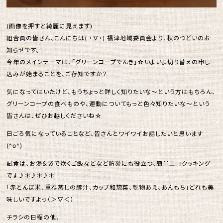
(画像を押すと綺麗に見えます)
組合員の皆さん、こんにちは( ・∇・) 福津地域委員会より、秋のつどいのお
知らせです。
今年のメインテーマは、「グリーンコープでんき」☆いよいよ切り替えの申し
込みが始まることを、ご存知ですか？
気になってはいたけど、もうちょっと詳しく知りたいな～という方はもちろん、
グリーンコープの食べものや、運動についてもっと色々知りたいな～という
皆さんは、ぜひお越しくださいね☆
日ごろ気になっていることなど、皆さんとワイワイお話したいと思います
(^o^)
試食は、お湯＆袋で炊くご飯などなど防災にも役立つ、簡単エコクッキング
です♪＊♪＊♪＊
「赤とんぼ米、重ね蒸しの豚汁、カップ和惣菜、乾物あえ、あんもち」どれも美
味しいですよっ（＞▽＜）
チラシの日程の他、