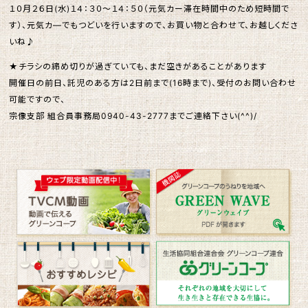
１０月２６日(水)１４：３０～１４：５０（元気カー滞在時間中のため短時間で
す）、元気カ―でもつどいを行いますので、お買い物と合わせて、お越しくださ
いね♪
★チラシの締め切りが過ぎていても、まだ空きがあることがあります
開催日の前日、託児のある方は2日前まで(16時まで)、受付のお問い合わせ
可能ですので、
宗像支部 組合員事務局0940-43-2777までご連絡下さい(^^)/