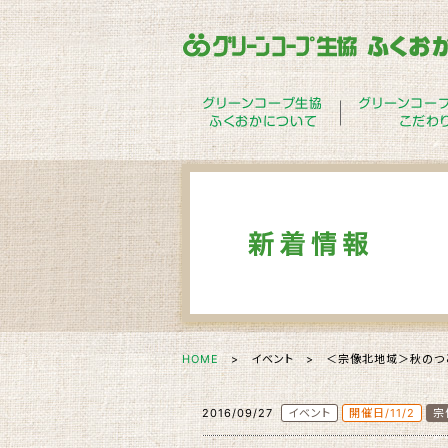
グリーンコープ生協
グリーンコー
ふくおかについて
こだわ
HOME
> イベント > ＜宗像北地域＞秋のつ
2016/09/27
イベント
開催日/11/2
宗