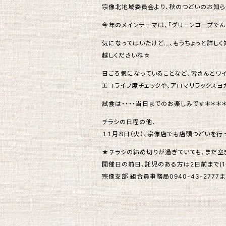
宗像北地域委員会より、秋のつどいのお知ら
今年のメインテーマは、「グリーンコープで
気になってはいたけど…、もうちょっと詳し
越しくださいね☆
日ごろ気になっていることなど、皆さんとワイ
エコライフ度チェックや、アロマリラックス
試食は・・・・当日までのお楽しみです＊＊＊
チラシの日程の他、
１１月８日（火）、宗像店でも店頭つどいを
★チラシの締め切りが過ぎていても、まだ空
開催日の前日、託児のある方は2日前まで(1
宗像支部 組合員事務局0940-43-2777ま