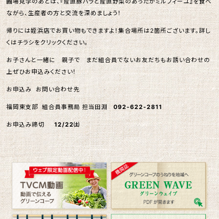
圃場見学のあとは、『産直豚バラと産直野菜のあったかミルフィーユ』を食べ
ながら、生産者の方と交流を深めましょう！
帰りには姪浜店でお買い物もできますよ！集合場所は2箇所ございます。詳し
くはチラシをクリックください。
お子さんと一緒に 親子で まだ組合員でないお友だちもお誘い合わせの
上ぜひお申込みください！
お申込み お問い合わせ先
福岡東支部 組合員事務局 担当田淵
092-622-2811
お申込み締切
12/22㈯