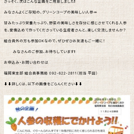
さっそく、次はこんな企画をご用意しました❗️
みなさんよくご存知の、グリーンコープの美味しい人参🥕
甘みたっぷり栄養たっぷり、野菜の美味しさを存分に感じさせてくれる人参
を、愛情込めて作ってくださっている生産者さんと、楽しく交流しませんか？
組合員外の方も参加OKなので、ぜひぜひお友達もご一緒に！
みなさんのご参加、お待ちしています❗️
お申込み・お問い合わせは
福岡東支部 組合員事務局 092-622-2811（担当 平田）
⬇️⬇️詳しくは、以下の画像をごらんください⬇️⬇️