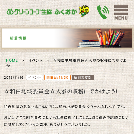
HOME
> イベント > ☆和白地域委員会☆人参の収穫にでかけよ
う❗️
2018/11/16
イベント
開催日/11/30
福岡東支部
☆和白地域委員会☆人参の収穫にでかけよう❗️
和白地域のみなさんこんにちは。和白地域委員会 ぐりーんふれんず です。
おかげさまで組合員のつどいも無事に終了しました。取り組みや店頭つどい
に参加してくださった皆様、ありがとうございました。