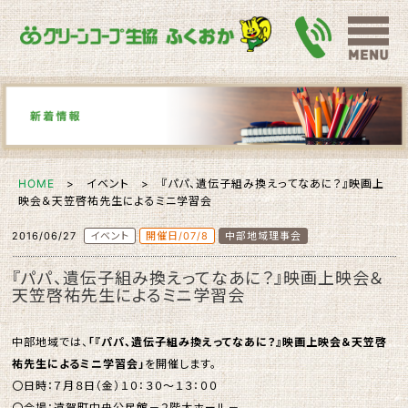
HOME
> イベント > 『パパ、遺伝子組み換えってなあに？』映画上
映会＆天笠啓祐先生によるミニ学習会
2016/06/27
イベント
開催日/07/8
中部地域理事会
『パパ、遺伝子組み換えってなあに？』映画上映会＆
天笠啓祐先生によるミニ学習会
中部地域では、
「『パパ、遺伝子組み換えってなあに？』映画上映会＆天笠啓
祐先生によるミニ学習会」
を開催します。
〇日時：７月８日（金）１０：３０～１３：００
〇会場：遠賀町中央公民館－２階大ホール－