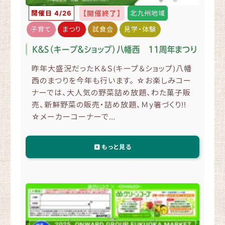
開催日 4/26
【開催終了】
北九州地域
子育て
まつり
試食会
見学・体験
Ｋ＆Ｓ（キープ＆ショップ）八幡西 １１周年まつり
昨年大盛況だったＫ＆Ｓ(キープ＆ショップ)八幡
西のまつりを今年も行います。 ☆お楽しみコー
ナーでは、大人気の野菜詰め放題、わた菓子販
売、新鮮野菜の販売・詰め放題、Ｍy箸づくり!!
☆メーカーコーナーで…
もっと見る