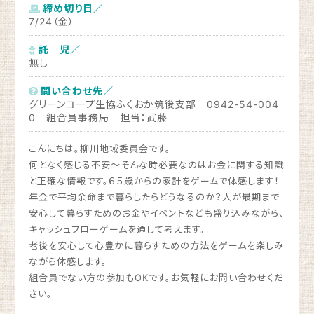
締め切り日／
7/24（金）
託 児／
無し
問い合わせ先／
グリーンコープ生協ふくおか筑後支部 0942-54-004
0 組合員事務局 担当：武藤
こんにちは。柳川地域委員会です。
何となく感じる不安～そんな時必要なのはお金に関する知識
と正確な情報です。６５歳からの家計をゲームで体感します！
年金で平均余命まで暮らしたらどうなるのか？人が最期まで
安心して暮らすためのお金やイベントなども盛り込みながら、
キャッシュフローゲームを通して考えます。
老後を安心して心豊かに暮らすための方法をゲームを楽しみ
ながら体感します。
組合員でない方の参加もOKです。お気軽にお問い合わせくだ
さい。