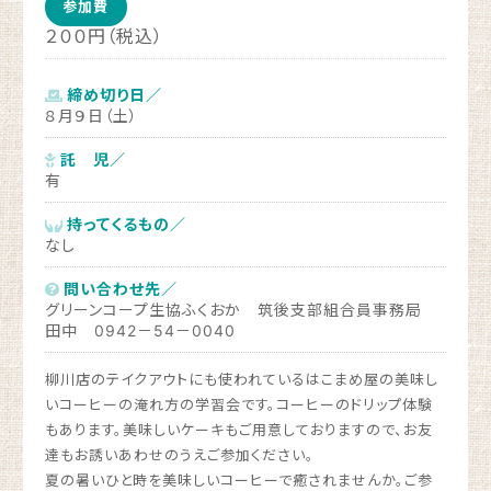
参加費
２００円（税込）
締め切り日／
８月９日（土）
託 児／
有
持ってくるもの／
なし
問い合わせ先／
グリーンコープ生協ふくおか 筑後支部組合員事務局
田中 0942－54－0040
柳川店のテイクアウトにも使われているはこまめ屋の美味し
いコーヒーの淹れ方の学習会です。コーヒーのドリップ体験
もあります。美味しいケーキもご用意しておりますので、お友
達もお誘いあわせのうえご参加ください。
夏の暑いひと時を美味しいコーヒーで癒されませんか。ご参