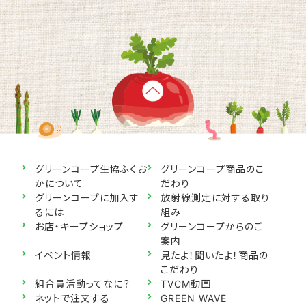
グリーンコープ生協ふくお
グリーンコープ商品のこ
かについて
だわり
グリーンコープに加入す
放射線測定に対する取り
るには
組み
お店・キープショップ
グリーンコープからのご
案内
イベント情報
見たよ！聞いたよ！商品の
こだわり
組合員活動ってなに？
TVCM動画
ネットで注文する
GREEN WAVE